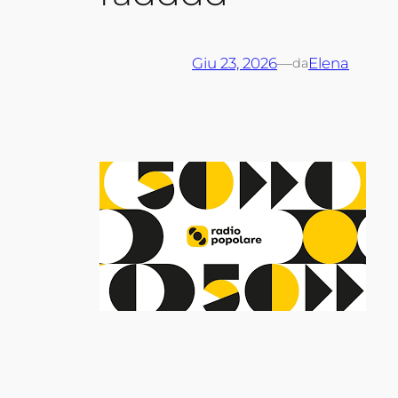
Giu 23, 2026
—
Elena
da