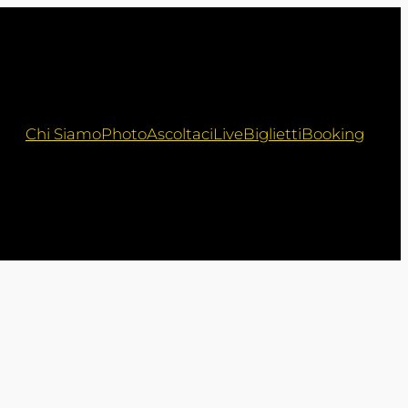
Chi Siamo
Photo
Ascoltaci
Live
Biglietti
Booking