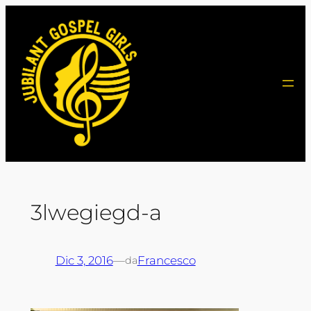
Vai
al
contenuto
3lwegiegd-a
Dic 3, 2016
—
Francesco
da