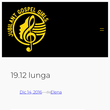
Vai
al
contenuto
19.12 lunga
Dic 14, 2016
—
Elena
da