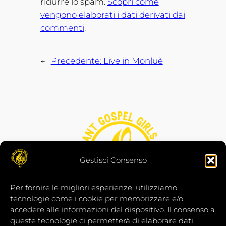
ridurre lo spam.
Scopri come
vengono elaborati i dati derivati dai
commenti
.
←
Precedente:
Live in Monluè
Gestisci Consenso
Per fornire le migliori esperienze, utilizziamo
tecnologie come i cookie per memorizzare e/o
accedere alle informazioni del dispositivo. Il consenso a
Jubilant Gospel Girls a.p.s. è iscritta al Registro
queste tecnologie ci permetterà di elaborare dati