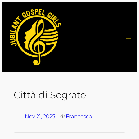
Vai
al
contenuto
Città di Segrate
Nov 21, 2025
—
Francesco
da