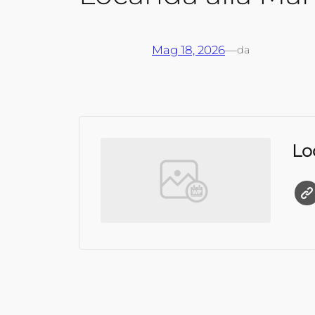
Mag 18, 2026
—
da
Lo