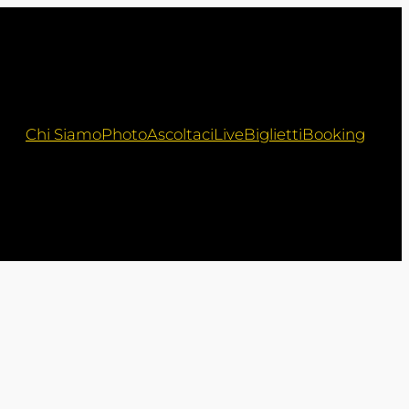
Chi Siamo
Photo
Ascoltaci
Live
Biglietti
Booking