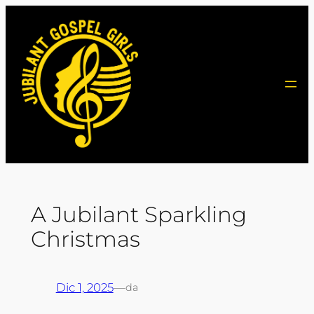
Vai
al
contenuto
A Jubilant Sparkling
Christmas
Dic 1, 2025
—
da