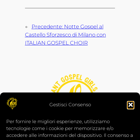
←
Precedente:
Notte Gospel al
Castello Sforzesco di Milano con
ITALIAN GOSPEL CHOIR
Gestisci Consenso
Per fornire le migliori esperienze, utilizziamo
tecnologie come i cookie per memorizzare e/o
accedere alle informazioni del dispositivo. Il consenso a
Jubilant Gospel Girls a.p.s. è iscritta al Registro